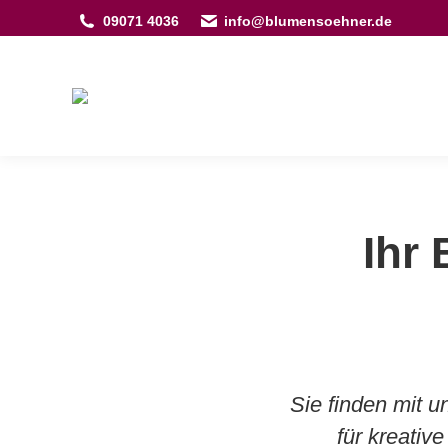
09071 4036
info@blumensoehner.de
Ihr 
Sie finden mit u
für kreative