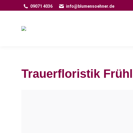
09071 4036
info@blumensoehner.de
Trauerfloristik Früh